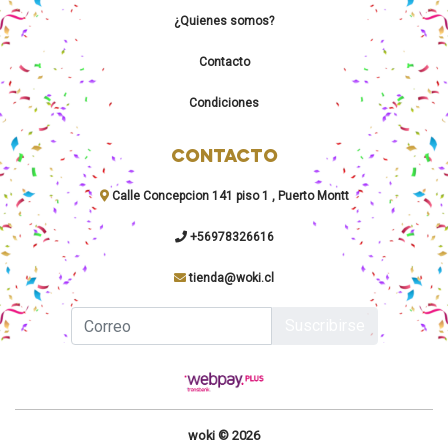
¿Quienes somos?
Contacto
Condiciones
CONTACTO
Calle Concepcion 141 piso 1 , Puerto Montt
+56978326616
tienda@woki.cl
Suscribirse
woki © 2026