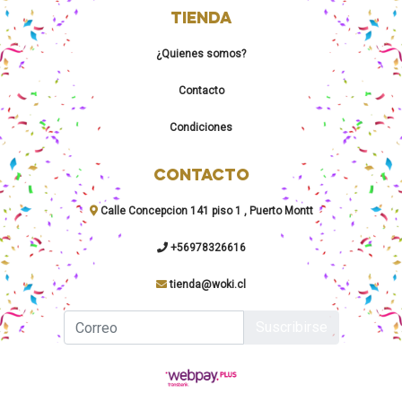
TIENDA
¿Quienes somos?
Contacto
Condiciones
CONTACTO
Calle Concepcion 141 piso 1 , Puerto Montt
+56978326616
tienda@woki.cl
Suscribirse