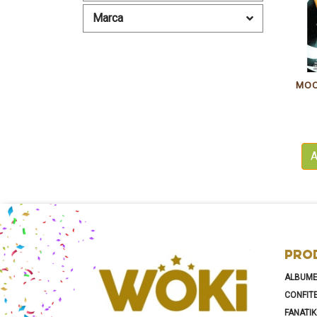
Marca
A
PRO
ALBUM
CONFIT
FANATI