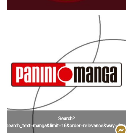
Search?
search_text=manga&limit=16&order=relevance&way=desc