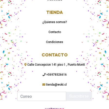
TIENDA
¿Quienes somos?
Contacto
Condiciones
CONTACTO
Calle Concepcion 141 piso 1 , Puerto Montt
+56978326616
tienda@woki.cl
Suscribirse