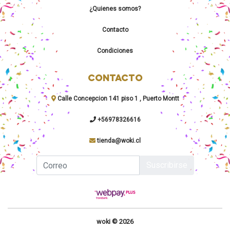
¿Quienes somos?
Contacto
Condiciones
CONTACTO
Calle Concepcion 141 piso 1 , Puerto Montt
+56978326616
tienda@woki.cl
Suscribirse
woki © 2026