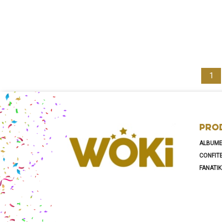
1
PRO
ALBUM
CONFIT
FANATI