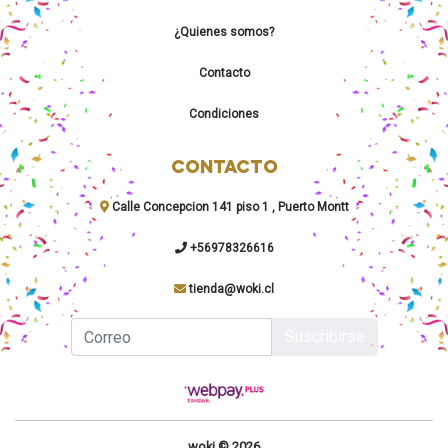
¿Quienes somos?
Contacto
Condiciones
CONTACTO
Calle Concepcion 141 piso 1 , Puerto Montt
+56978326616
tienda@woki.cl
Suscribirse
woki © 2026